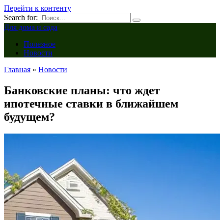
Перейти к контенту
Search for:
Для дома и сада
Полезное
Новости
Главная
»
Новости
Банковские планы: что ждет
ипотечные ставки в ближайшем
будущем?