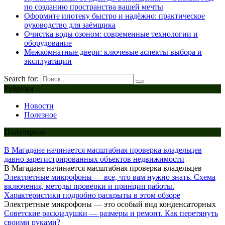
по созданию пространства вашей мечты
Оформите ипотеку быстро и надёжно: практическое
руководство для заёмщика
Очистка воды озоном: современные технологии и
оборудование
Межкомнатные двери: ключевые аспекты выбора и
эксплуатации
Search for:
Рубрики
Новости
Полезное
Популярное
В Магадане начинается масштабная проверка владельцев
давно зарегистрированных объектов недвижимости
В Магадане начинается масштабная проверка владельцев
Электретные микрофоны — все, что вам нужно знать. Схема
включения, методы проверки и принцип работы.
Характеристики подробно раскрыты в этом обзоре
Электретные микрофоны — это особый вид конденсаторных
Советские раскладушки — размеры и ремонт. Как перетянуть
своими руками?