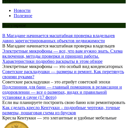
Рубрики
Новости
Полезное
Популярное
В Магадане начинается масштабная проверка владельцев
давно зарегистрированных объектов недвижимости
В Магадане начинается масштабная проверка владельцев
Электретные микрофоны — все, что вам нужно знать. Схема
включения, методы проверки и принцип работы.
Характеристики подробно раскрыты в этом обзоре
Электретные микрофоны — это особый вид конденсаторных
Советские раскладушки — размеры и ремонт. Как перетянуть
своими руками?
Советские раскладушки – это атрибут советской эпохи
Подспинник для бани — главный помощник в релаксации и
оздоровлении — все о размерах, видах и правильной
установке в сауне (17 фото)
Если вы планируете построить свою баню или ремонтировать
Как сделать кресло Кентукки – подробные чертежи, точные
размеры, пошаговая схема из брусков
Кресла Кентукки — это элегантные и удобные мебельные