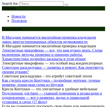
Search for:
Рубрики
Новости
Полезное
Популярное
В Магадане начинается масштабная проверка владельцев
давно зарегистрированных объектов недвижимости
В Магадане начинается масштабная проверка владельцев
Электретные микрофоны — все, что вам нужно знать. Схема
включения, методы проверки и принцип работы.
Характеристики подробно раскрыты в этом обзоре
Электретные микрофоны — это особый вид конденсаторных
Советские раскладушки — размеры и ремонт. Как перетянуть
своими руками?
Советские раскладушки – это атрибут советской эпохи
Как сделать кресло Кентукки – подробные чертежи, точные
размеры, пошаговая схема из брусков
Кресла Кентукки — это элегантные и удобные мебельные
Подспинник для бани — главный помощник в релаксации и
оздоровлении — все о размерах, видах и правильной
установке в сауне (17 фото)
Если вы планируете построить свою баню или ремонтировать