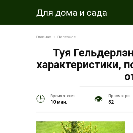
Перейти
Для дома и сада
к
контенту
Главная
»
Полезное
Туя Гельдерлэн
характеристики, 
о
Время чтения
Просмотры
10 мин.
52