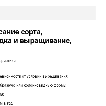
сание сорта,
адка и выращивание,
еристики:
в зависимости от условий выращивания;
образную или колонновидную форму;
ая;
м в год;